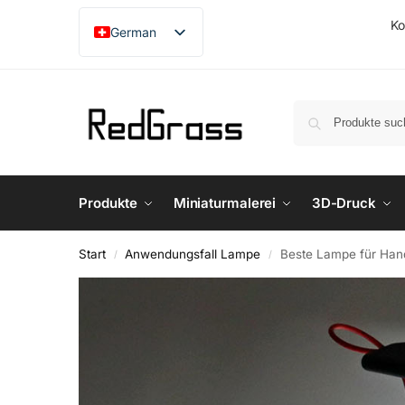
Ko
German
English
French
Japanese
Produkte
Miniaturmalerei
3D-Druck
Start
Anwendungsfall Lampe
Beste Lampe für Han
/
/