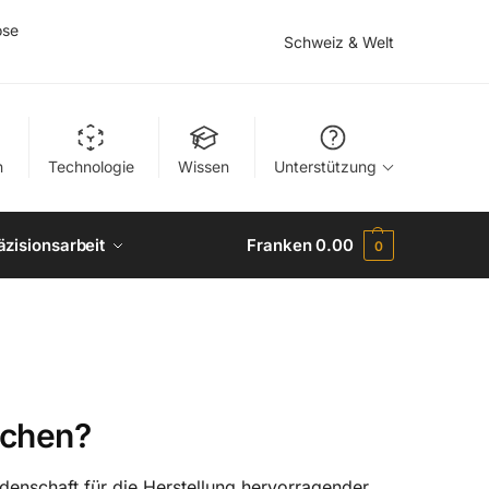
ose
Schweiz & Welt
n
Technologie
Wissen
Unterstützung
äzisionsarbeit
Franken
0.00
0
achen?
denschaft für die Herstellung hervorragender