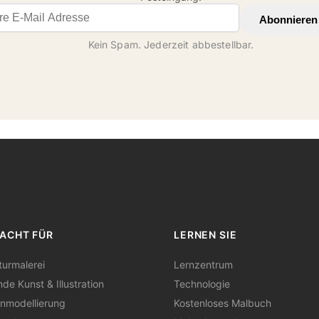
il address
Abonnieren
Kein Spam. Jederzeit abbestellbar.
ACHT FÜR
LERNEN SIE
turmalerei
Lernzentrum
nde Kunst & Illustration
Technologie
nmodellierung
Kostenloses Malbuch