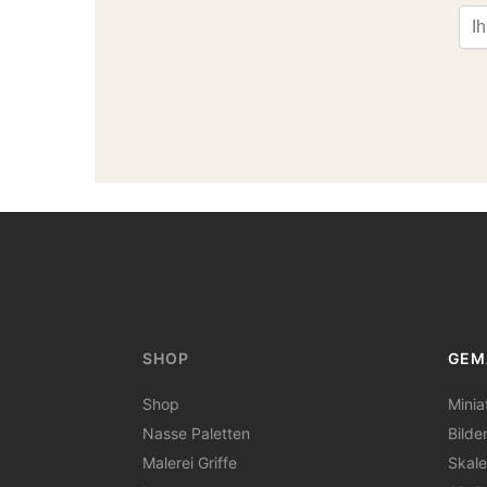
Ema
SHOP
GEM
Shop
Minia
Nasse Paletten
Bilde
Malerei Griffe
Skale