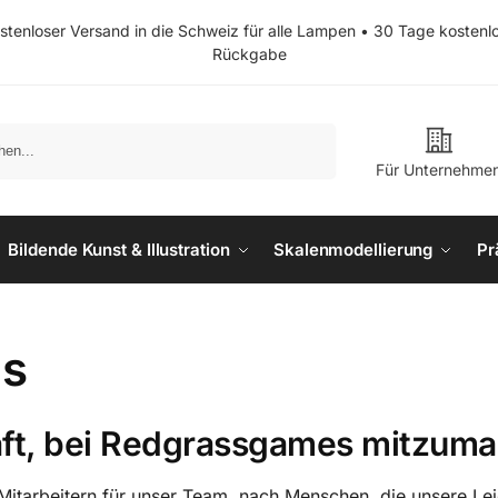
stenloser Versand in die Schweiz für alle Lampen • 30 Tage kostenl
Rückgabe
Suchen
Für Unternehme
Bildende Kunst & Illustration
Skalenmodellierung
Pr
ns
aft, bei Redgrassgames mitzum
itarbeitern für unser Team, nach Menschen, die unsere Lei