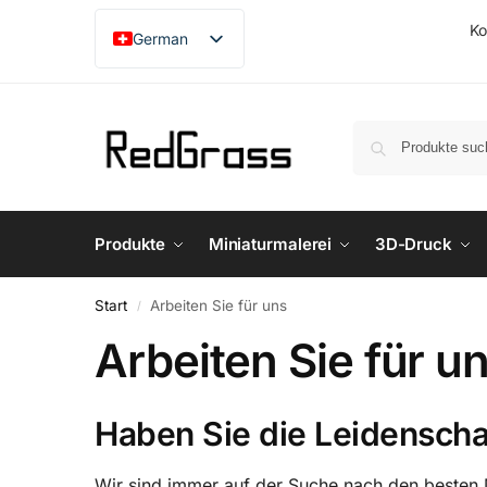
Ko
German
English
French
Japanese
Produkte
Miniaturmalerei
3D-Druck
Start
Arbeiten Sie für uns
/
Arbeiten Sie für u
Haben Sie die Leidensch
Wir sind immer auf der Suche nach den besten M