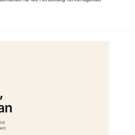
,
an
und
rem