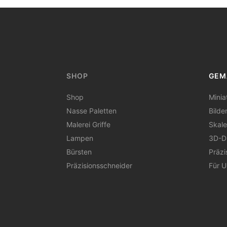
SHOP
GEM
Shop
Minia
Nasse Paletten
Bilde
Malerei Griffe
Skale
Lampen
3D-D
Bürsten
Präzi
Präzisionsschneider
Für 