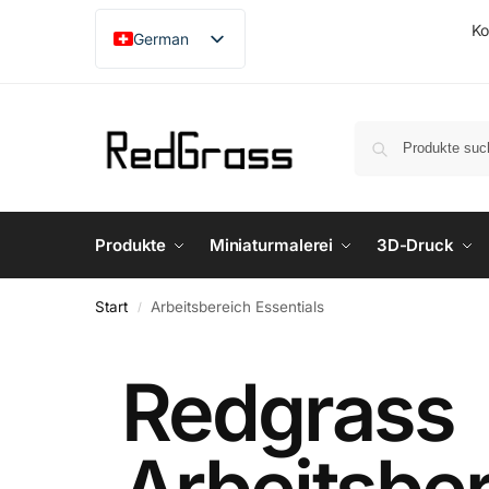
Ko
German
English
French
Japanese
Produkte
Miniaturmalerei
3D-Druck
Start
Arbeitsbereich Essentials
/
Redgrass
Arbeitsbe