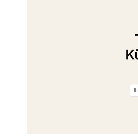
K
Ema