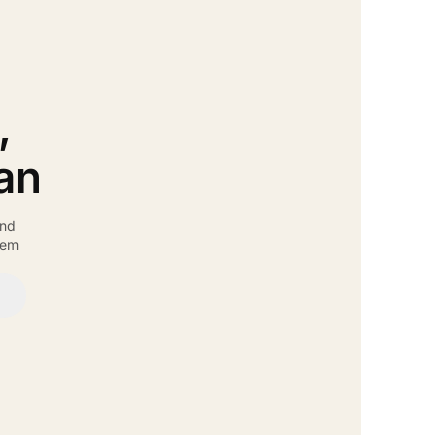
,
an
und
rem