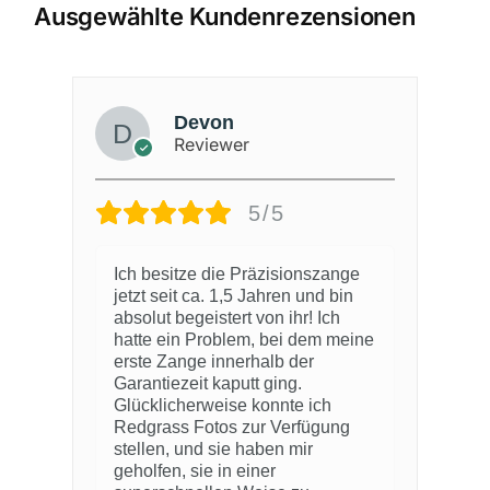
Ausgewählte Kundenrezensionen
Devon
Reviewer
5/5
Ich besitze die Präzisionszange
S
n
jetzt seit ca. 1,5 Jahren und bin
E
absolut begeistert von ihr! Ich
s
hatte ein Problem, bei dem meine
d
erste Zange innerhalb der
u
d
Garantiezeit kaputt ging.
p
Glücklicherweise konnte ich
m
Redgrass Fotos zur Verfügung
g
stellen, und sie haben mir
K
geholfen, sie in einer
a