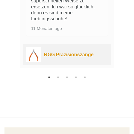
superschnellen Weise zu
d
ersetzen. Ich war so glücklich,
s
denn es sind meine
1
Lieblingsschuhe!
11 Monaten ago
der
RGG Präzisionszange