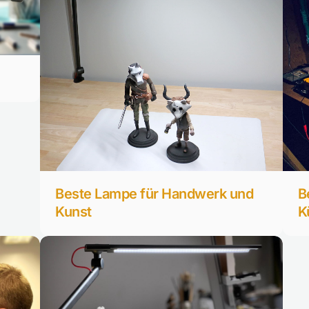
Beste Lampe für Handwerk und
B
Kunst
K