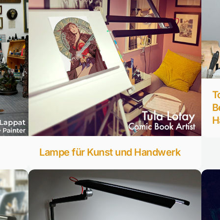
T
B
H
Lampe für Kunst und Handwerk