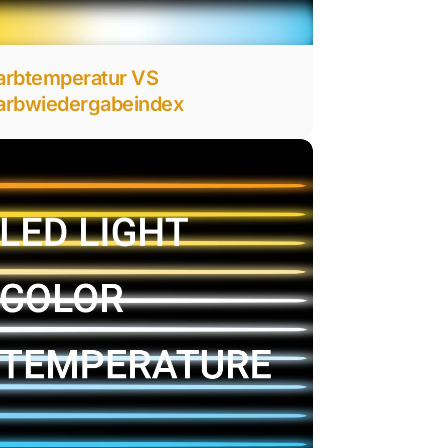
arbtemperatur VS
arbwiedergabeindex