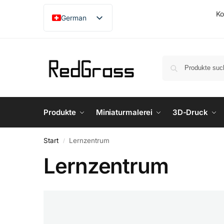
Ko
German
English
French
Japanese
Produkte
Miniaturmalerei
3D-Druck
Start
Lernzentrum
/
Lernzentrum