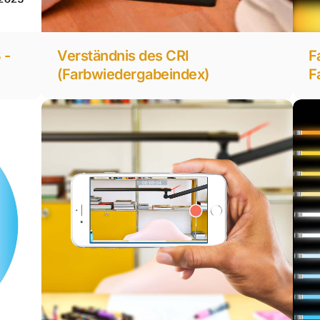
 -
F
Verständnis des CRI
F
(Farbwiedergabeindex)