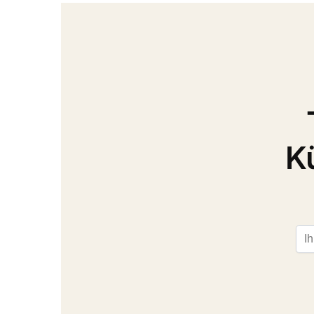
K
Ema