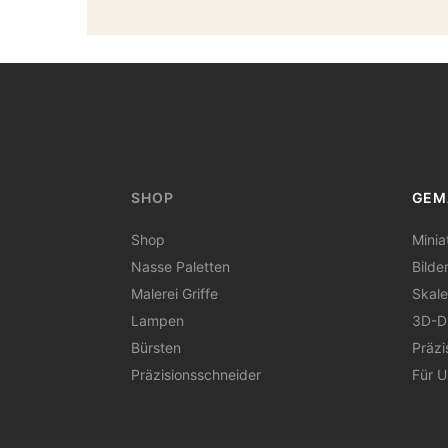
SHOP
GEM
Shop
Minia
Nasse Paletten
Bilde
Malerei Griffe
Skale
Lampen
3D-D
Bürsten
Präzi
Präzisionsschneider
Für 