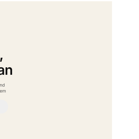
,
an
und
rem