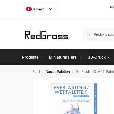
Ko
German
English
French
Japanese
Produkte
Miniaturmalerei
3D-Druck
Start
Nasse Paletten
15x Studio XL ART Pal
/
/