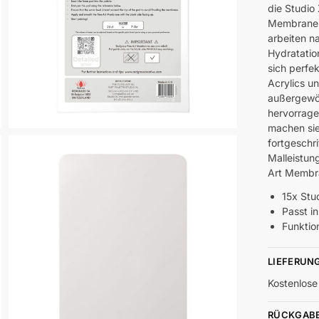
die Studio
Membranen 
arbeiten n
Hydratati
sich perfe
Acrylics u
außergewö
hervorrage
machen sie
fortgeschr
Malleistun
Art Memb
15x St
Passt i
Funktio
LIEFERUN
Kostenlose
RÜCKGAB