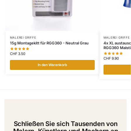
MALEREI GRIFFE
MALEREI GRIFFE
15g Montagekitt für RGG360 - Neutral Grau
4x XL austaus
RGG360 Malsti
CHF
3.50
CHF
9.90
In den Warenkorb
Schließen Sie sich Tausenden von
Malern, Künstlern und Machern an