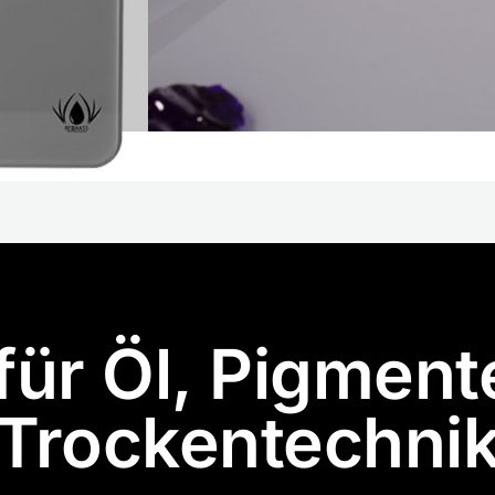
für Öl, Pigment
Trockentechni