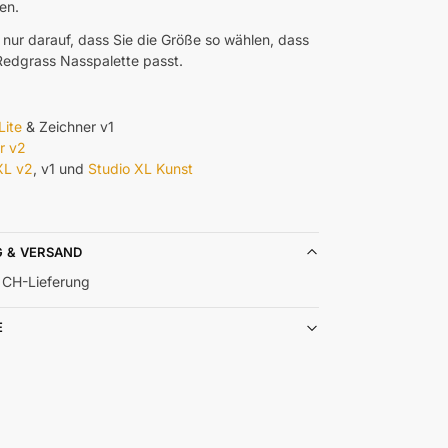
en.
 nur darauf, dass Sie die Größe so wählen, dass
 Redgrass Nasspalette passt.
Lite
& Zeichner v1
r v2
XL v2
, v1 und
Studio XL Kunst
G & VERSAND
 CH-Lieferung
E