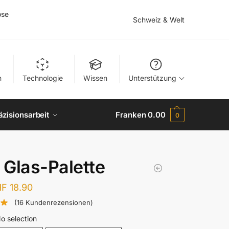
ose
Schweiz & Welt
n
Technologie
Wissen
Unterstützung
äzisionsarbeit
Franken
0.00
0
Glas-Palette
HF
18.90
(
16
Kundenrezensionen)
o selection