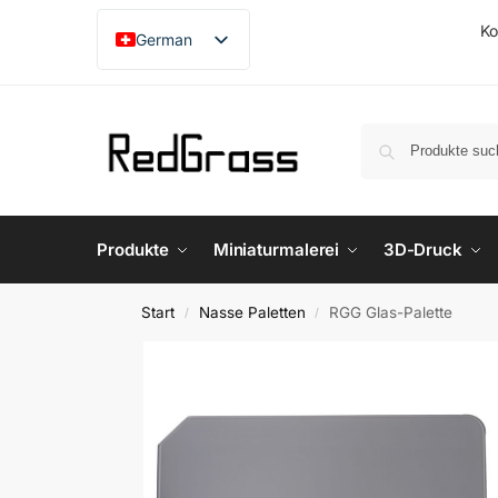
Ko
German
English
French
Japanese
Produkte
Miniaturmalerei
3D-Druck
Start
Nasse Paletten
RGG Glas-Palette
/
/