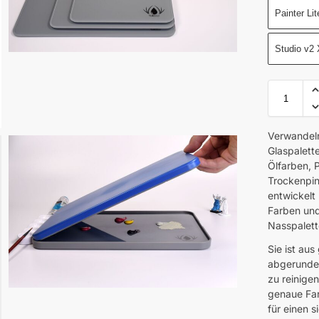
Painter Li
Studio v2 
Verwandeln
Glaspalette
Ölfarben, 
Trockenpin
entwickelt 
Farben und
Nasspalette
Sie ist au
abgerundet
zu reinigen
genaue Fa
für einen 