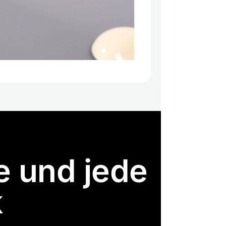
e und jede
k