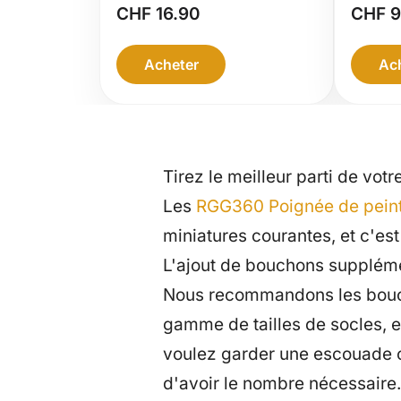
int
CHF
16.90
CHF
9
pou
Poi
Acheter
Ac
pei
Tirez le meilleur parti de vot
Les
RGG360 Poignée de pein
miniatures courantes, et c'es
L'ajout de bouchons supplémen
Nous recommandons les boucho
gamme de tailles de socles, e
voulez garder une escouade c
d'avoir le nombre nécessaire.