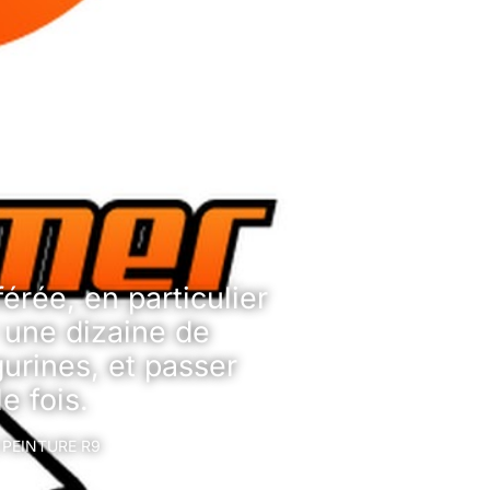
rée, en particulier
 une dizaine de
urines, et passer
e fois.
 PEINTURE R9