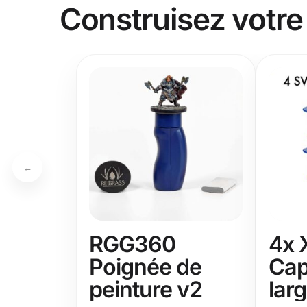
Construisez votre
←
RGG360
4x 
Poignée de
Ca
peinture v2
lar