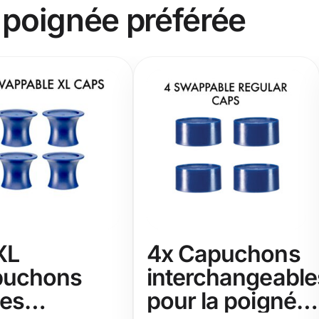
 poignée préférée
XL
4x Capuchons
puchons
interchangeable
ges
pour la poignée