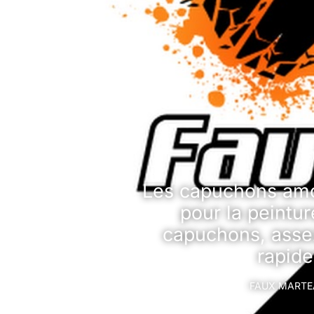
Les capuchons amov
pour la peintu
capuchons, assez
rapide
FAUX MARTEA