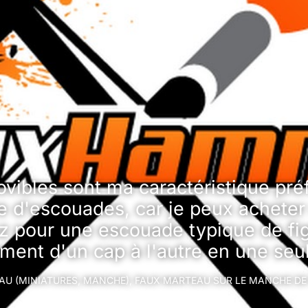
ibles sont ma caractéristique préfé
re d'escouades, car je peux acheter
 pour une escouade typique de fig
ment d'un cap à l'autre en une seul
U (MINIATURES, MANCHE), FAUX MARTEAU SUR LE MANCHE DE