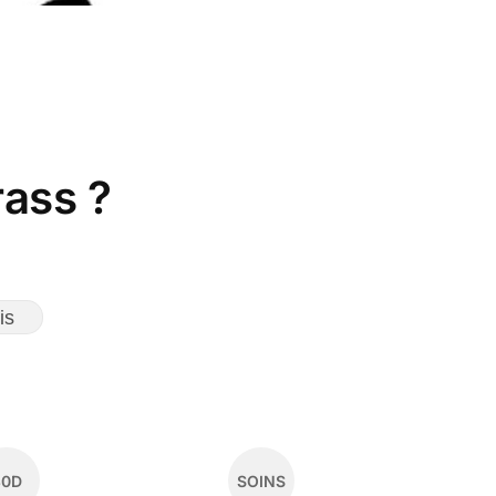
ass ?
is
30D
SOINS