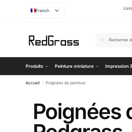
Livr
French
English
German
Japanese
Produits
Peinture miniature
Impression 
Accueil
Poignées de peinture
/
Poignées 
Redgrass