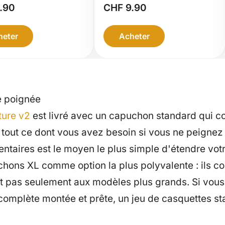
erchangeables
de peinture
.90
CHF
9.90
r RGG360
RGG360
gnée de
heter
Acheter
nture
re poignée
ture v2
est livré avec un capuchon standard qui cou
t tout ce dont vous avez besoin si vous ne peignez 
taires est le moyen le plus simple d'étendre votr
ns XL comme option la plus polyvalente : ils co
t pas seulement aux modèles plus grands. Si vous
omplète montée et prête, un jeu de casquettes s