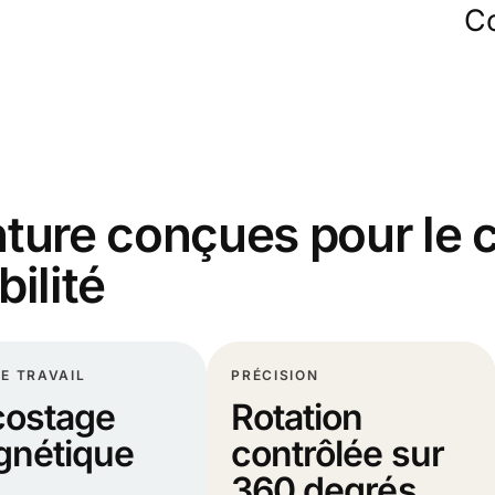
Co
ture conçues pour le c
bilité
E TRAVAIL
PRÉCISION
ostage
Rotation
nétique
contrôlée sur
360 degrés