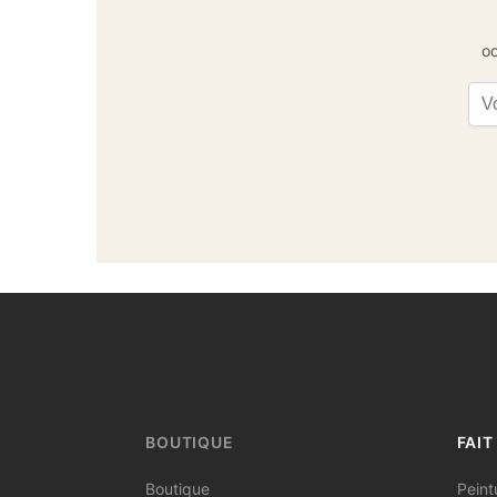
oc
Ema
BOUTIQUE
FAIT
Boutique
Peint