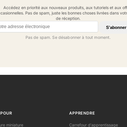
Accédez en priorité aux nouveaux produits, aux tutoriels et aux of
casionnelles. Pas de spam, juste les bonnes choses livrées dans votr
de réception.
il address
S'abonner
Pas de spam. Se désabonner à tout moment.
 POUR
APPRENDRE
ure miniature
Carrefour d'apprentissage