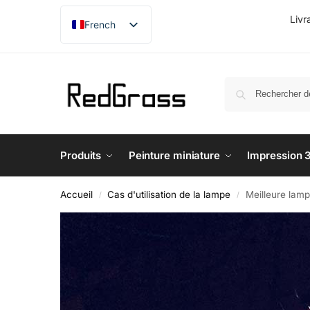
Livr
French
English
German
Japanese
Produits
Peinture miniature
Impression 
Accueil
Cas d'utilisation de la lampe
Meilleure lampe
/
/