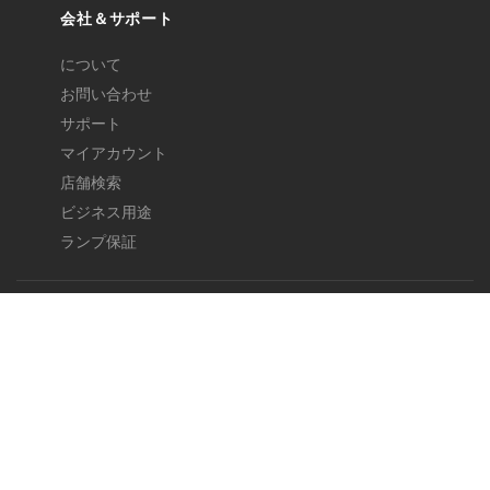
会社＆サポート
について
お問い合わせ
サポート
マイアカウント
店舗検索
ビジネス用途
ランプ保証
ご利用条件
-
プライバシーポリシー
-
クッキー設定
-
返品と返金
-
地域
EN
|
FR
|
DE
|
JA
© 2026 Redgrass SA. All rights reserved.