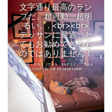
文字通り最高のラン
プだ。超可動、超明
るい。. <br><br>
デッサンに最適。と
てもお勧めできるも
のではありません！
'
'
トゥラ・ロタイ（アート、R9デスク）『TULA
LOTAY ON THE R9 DESK LAMP