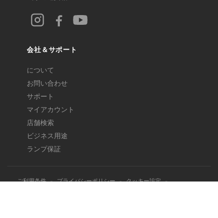
会社＆サポート
について
お問い合わせ
サポート
マイアカウント
店舗検索
ビジネス用途
ランプ保証
ご利用条件
-
プライバシーポリシー
-
クッキー設定
-
返品と返金
-
地域
EN
|
FR
|
DE
|
JA