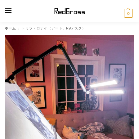
0
ホーム
トゥラ・ロテイ（アート、R9デスク）
/