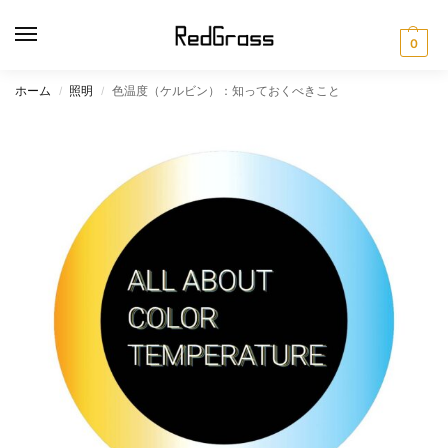
0
ホーム
照明
色温度（ケルビン）：知っておくべきこと
/
/