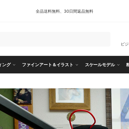
全品送料無料、30日間返品無料
検索
ビジ
ィング
ファインアート＆イラスト
スケールモデル