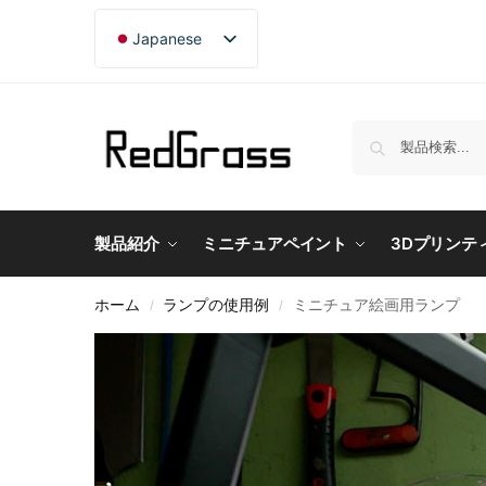
Japanese
English
French
German
製品紹介
ミニチュアペイント
3Dプリンテ
ホーム
ランプの使用例
ミニチュア絵画用ランプ
/
/