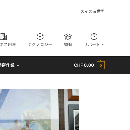
スイス＆世界
ネス用途
テクノロジー
知識
サポート
精密作業
CHF
0.00
0