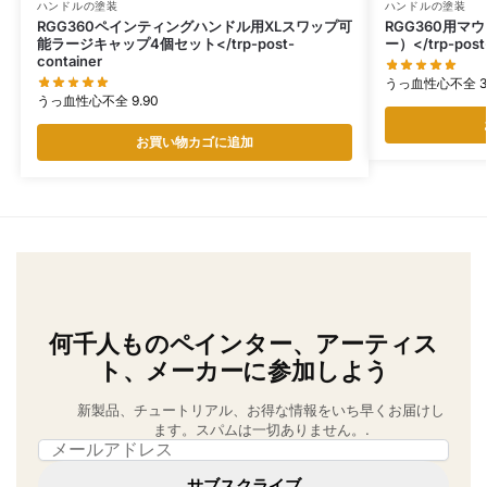
ハンドルの塗装
ハンドルの塗装
RGG360ペインティングハンドル用XLスワップ可
RGG360用マ
能ラージキャップ4個セット</trp-post-
ー）</trp-post-
container
うっ血性心不全
3
うっ血性心不全
9.90
お買い物カゴに追加
何千人ものペインター、アーティス
ト、メーカーに参加しよう
新製品、チュートリアル、お得な情報をいち早くお届けし
ます。スパムは一切ありません。.
Email address
サブスクライブ