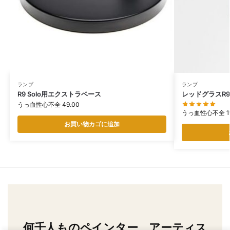
ランプ
ランプ
R9 Solo用エクストラベース
レッドグラスR9クラ
うっ血性心不全
49.00
うっ血性心不全
1
お買い物カゴに追加
何千人ものペインター、アーティス