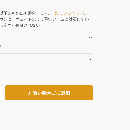
.
以下のものにも適合します。
R9 デスクランプ
, 、
ウンターウェイトはより重いアームに対応してい
安定性が保証されない
達
り
お買い物カゴに追加