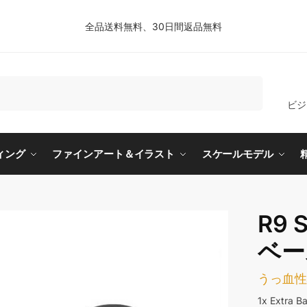
全品送料無料、30日間返品無料
検索
ビジ
ィング
ファインアート＆イラスト
スケールモデル
R9
ベー
うっ血
1x Ext