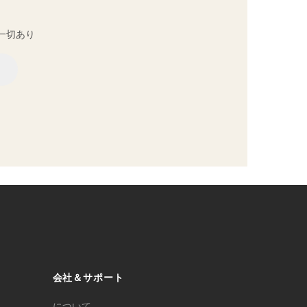
一切あり
会社＆サポート
について