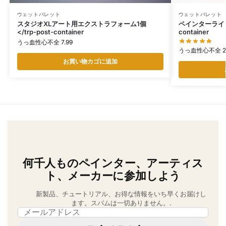
ウェットパレット
ウェットパレット
スタジオXLアート用エクストラフォーム1個
ペインターライト 
</trp-post-container
container
うっ血性心不全
7.99
うっ血性心不全
2
お買い物カゴに追加
何千人ものペインター、アーティス
ト、メーカーに参加しよう
新製品、チュートリアル、お得な情報をいち早くお届けし
ます。スパムは一切ありません。.
Email address