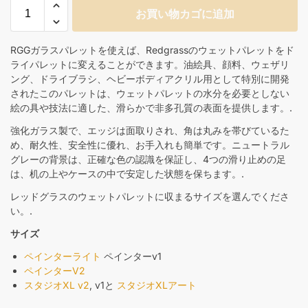
お買い物カゴに追加
RGGガラスパレットを使えば、Redgrassのウェットパレットをド
ライパレットに変えることができます。油絵具、顔料、ウェザリ
ング、ドライブラシ、ヘビーボディアクリル用として特別に開発
されたこのパレットは、ウェットパレットの水分を必要としない
絵の具や技法に適した、滑らかで非多孔質の表面を提供します。.
強化ガラス製で、エッジは面取りされ、角は丸みを帯びているた
め、耐久性、安全性に優れ、お手入れも簡単です。ニュートラル
グレーの背景は、正確な色の認識を保証し、4つの滑り止めの足
は、机の上やケースの中で安定した状態を保ちます。.
レッドグラスのウェットパレットに収まるサイズを選んでくださ
い。.
サイズ
ペインターライト
ペインターv1
ペインターV2
スタジオXL v2
, v1と
スタジオXLアート