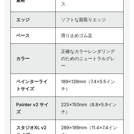
素材
ス
エッジ
ソフトな面取りエッジ
ベース
滑り止めゴム足
正確なカラーレンダリング
カラー
のためのニュートラルグレ
ー
ペインターライ
189×139mm（7.4×5.5イン
トサイズ
チ）
Painter v2 サイ
225×150mm（8.8×5.9イン
ズ
チ）
スタジオXL v2
289×189mm（11.4×7.4イン