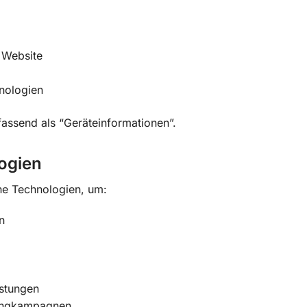
 Website
nologien
assend als “Geräteinformationen”.
ogien
he Technologien, um:
n
istungen
tingkampagnen