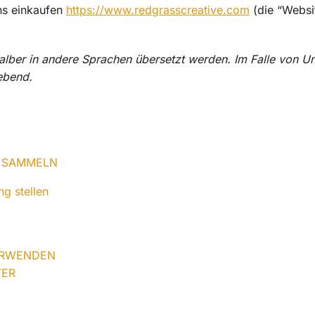
ns einkaufen
https://www.redgrasscreative.com
(die “Websit
 halber in andere Sprachen übersetzt werden. Im Falle von 
ebend.
R SAMMELN
ng stellen
VERWENDEN
TER