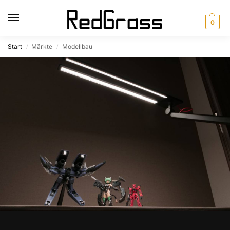
0
Start
Märkte
Modellbau
/
/