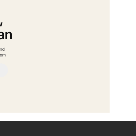
,
an
und
rem