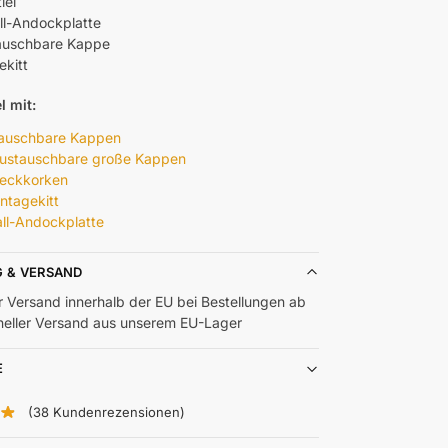
iel
ll-Andockplatte
auschbare Kappe
kitt
l mit:
tauschbare Kappen
austauschbare große Kappen
teckkorken
ntagekitt
ll-Andockplatte
G & VERSAND
r Versand innerhalb der EU bei Bestellungen ab
neller Versand aus unserem EU-Lager
E
(
38
Kundenrezensionen)