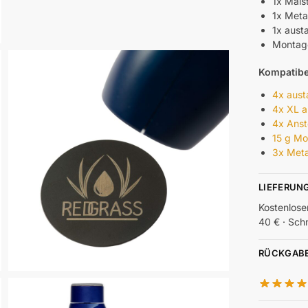
1x Malst
1x Meta
1x aust
Montage
Kompatibe
4x aus
4x XL 
4x Ans
15 g Mo
3x Meta
LIEFERUN
Kostenlose
40 € · Sch
RÜCKGAB