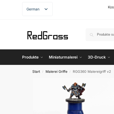
Kos
German
English
French
Spanish
Produkte
Miniaturmalerei
3D-Druck
Start
Malerei Griffe
RGG360 Malereigriff v2
/
/