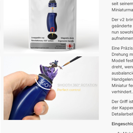
seit seine
Miniaturma
Der v2 brin
geänderte 
nun sowoh
aufnehmen
Eine Präzi
Drehung mi
Modell fest
dreht, wen
ausbalanci
Handgelenk
Miniatur f
verhindert.
Der Griff 
der Kappen
Detailarbei
Eingeschl