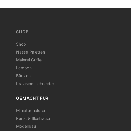
SHOP
Shop
Nasse Paletten
Malerei Griffe
Lampen
Bürsten
Präzisionsschneider
GEMACHT FÜR
Miniaturmalerei
Kunst & Illustration
Modellbau