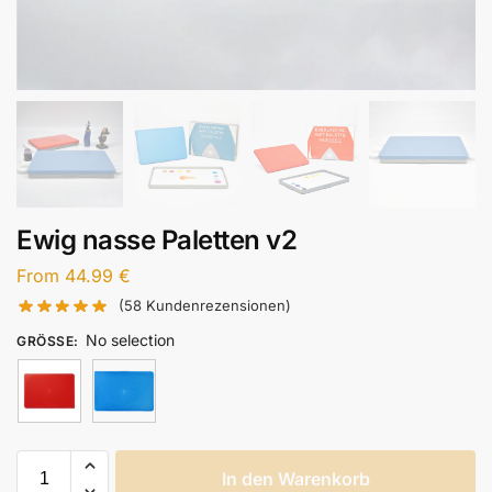
Ewig nasse Paletten v2
From
44.99
€
(
58
Kundenrezensionen)
No selection
GRÖSSE
:
In den Warenkorb