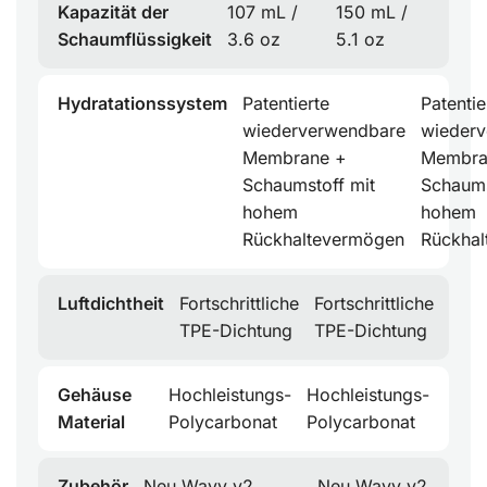
Kapazität der
107 mL /
150 mL /
Schaumflüssigkeit
3.6 oz
5.1 oz
Hydratationssystem
Patentierte
Patentie
wiederverwendbare
wieder
Membrane +
Membra
Schaumstoff mit
Schaums
hohem
hohem
Rückhaltevermögen
Rückha
Luftdichtheit
Fortschrittliche
Fortschrittliche
TPE-Dichtung
TPE-Dichtung
Gehäuse
Hochleistungs-
Hochleistungs-
Material
Polycarbonat
Polycarbonat
Zubehör
Neu Wavy v2,
Neu Wavy v2,