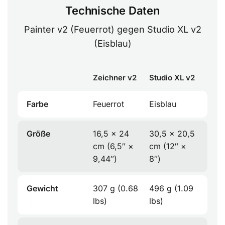
Technische Daten
Painter v2 (Feuerrot) gegen Studio XL v2
(Eisblau)
Zeichner v2
Studio XL v2
Farbe
Feuerrot
Eisblau
Größe
16,5 × 24
30,5 × 20,5
cm (6,5″ ×
cm (12″ ×
9,44″)
8″)
Gewicht
307 g (0.68
496 g (1.09
lbs)
lbs)