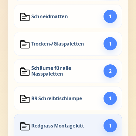
Schneidmatten
1
Trocken-/Glaspaletten
1
Schäume für alle
2
Nasspaletten
R9 Schreibtischlampe
1
Redgrass Montagekitt
1