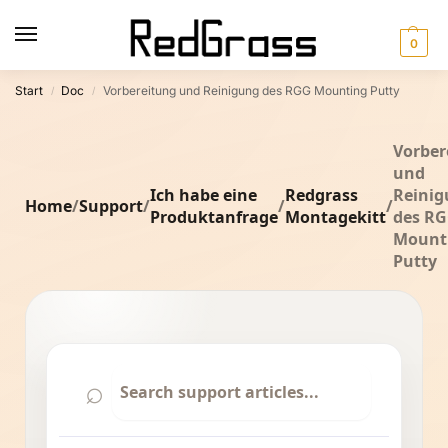
0
Start
Doc
Vorbereitung und Reinigung des RGG Mounting Putty
/
/
Vorber
und
Ich habe eine
Redgrass
Reini
Home
/
Support
/
/
/
Produktanfrage
Montagekitt
des R
Mount
Putty
⌕