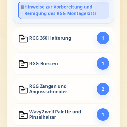
▤
Hinweise zur Vorbereitung und
Reinigung des RGG-Montagekitts
RGG 360 Halterung
1
RGG-Bürsten
1
RGG Zangen und
2
Angussschneider
Wavy2 well Palette und
1
Pinselhalter