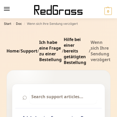
0
Start
Doc
Wenn sich Ihre Sendung verzögert
/
/
Hilfe bei
Ich habe
Wenn
einer
eine Frage
sich Ihre
Home
/
Support
/
/
bereits
/
zu einer
Sendung
getätigten
Bestellung
verzögert
Bestellung
⌕