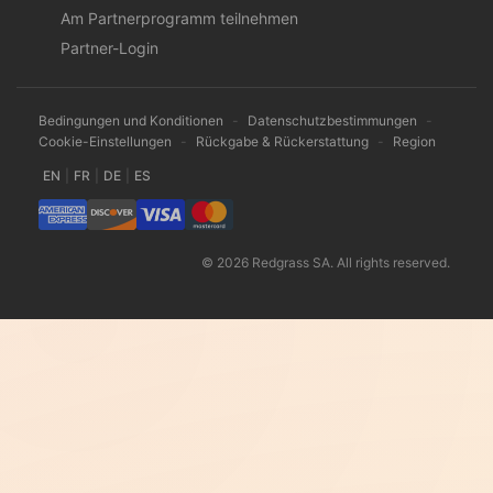
Am Partnerprogramm teilnehmen
Partner-Login
Bedingungen und Konditionen
-
Datenschutzbestimmungen
-
Cookie-Einstellungen
-
Rückgabe & Rückerstattung
-
Region
EN
|
FR
|
DE
|
ES
© 2026 Redgrass SA. All rights reserved.