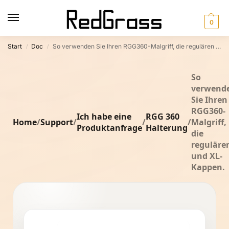
0
Start
Doc
So verwenden Sie Ihren RGG360-Malgriff, die regulären und XL-Kappen.
/
/
So
verwend
Sie Ihren
RGG360-
Ich habe eine
RGG 360
Home
/
Support
/
/
/
Malgriff,
Produktanfrage
Halterung
die
reguläre
und XL-
Kappen.