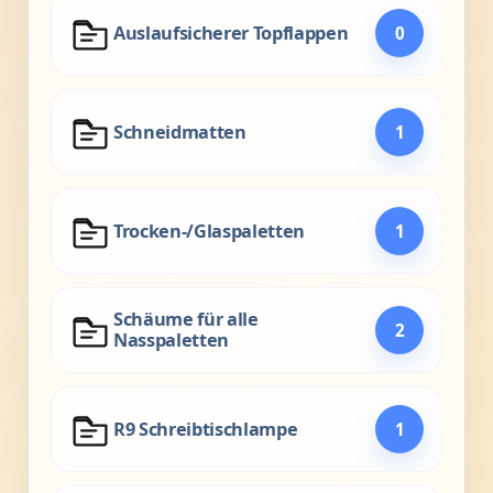
Auslaufsicherer Topflappen
0
Schneidmatten
1
Trocken-/Glaspaletten
1
Schäume für alle
2
Nasspaletten
R9 Schreibtischlampe
1