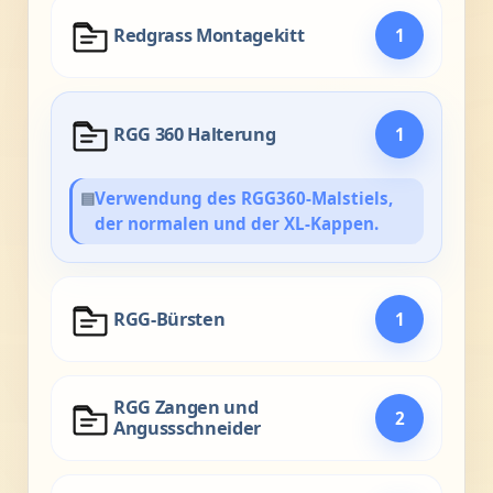
Redgrass Montagekitt
1
RGG 360 Halterung
1
▤
Verwendung des RGG360-Malstiels,
der normalen und der XL-Kappen.
RGG-Bürsten
1
RGG Zangen und
2
Angussschneider