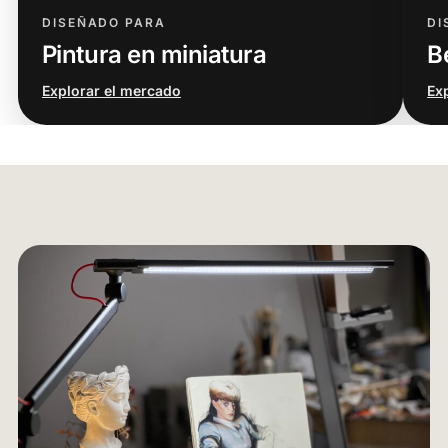
DISEÑADO PARA
DI
Pintura en miniatura
Be
Explorar el mercado
Ex