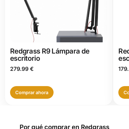
Redgrass R9 Lámpara de
Red
escritorio
esc
279.99
€
179
Comprar ahora
Co
Por qué comprar en Redgrass