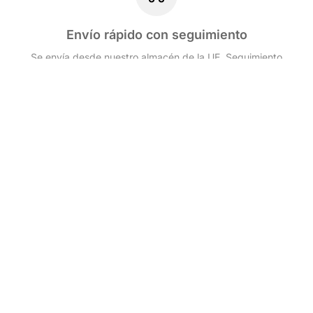
Envío rápido con seguimiento
Se envía desde nuestro almacén de la UE. Seguimiento
de todos los pedidos
Pago seguro
Pagos seguros con Stripe. Tarjetas y métodos de pago
locales