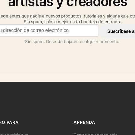
artistas y creadores
ede antes que nadie a nuevos productos, tutoriales y alguna que otr
Sin spam, solo lo mejor en tu bandeja de entrada.
il address
Suscríbase a
Sin spam. Dese de baja en cualquier momento.
HO PARA
APRENDA
ra en miniatura
Centro de aprendizaje