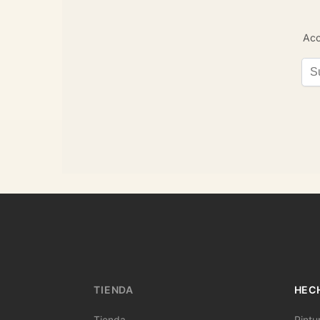
Acc
Ema
TIENDA
HEC
Tienda
Pintu