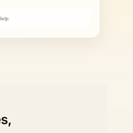
 help.
s,