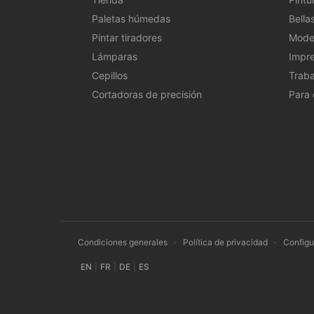
Paletas húmedas
Bellas
Pintar tiradores
Model
Lámparas
Impre
Cepillos
Traba
Cortadoras de precisión
Para
Condiciones generales
-
Política de privacidad
-
Configu
EN
|
FR
|
DE
|
ES