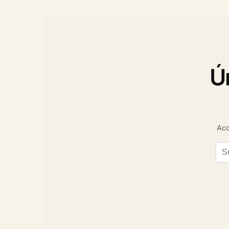
Ú
Acc
Ema