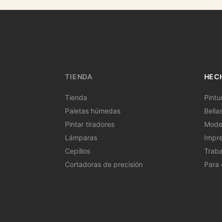
TIENDA
HEC
Tienda
Pintu
Paletas húmedas
Bellas
Pintar tiradores
Model
Lámparas
Impre
Cepillos
Traba
Cortadoras de precisión
Para