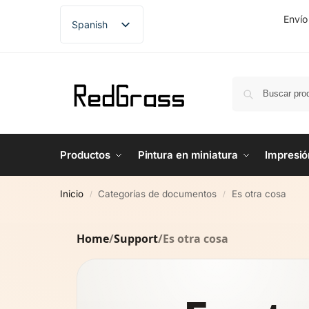
Envío
Spanish
English
French
German
Productos
Pintura en miniatura
Impresió
Inicio
Categorías de documentos
Es otra cosa
/
/
Home
/
Support
/
Es otra cosa