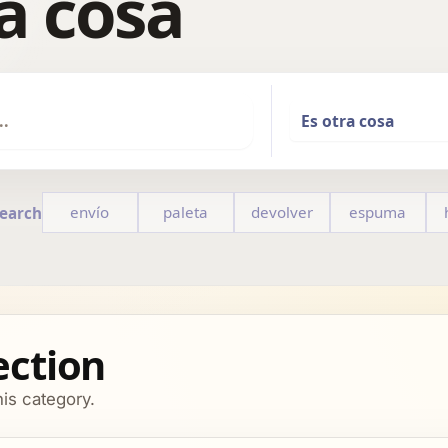
a cosa
envío
paleta
devolver
espuma
Search
section
his category.