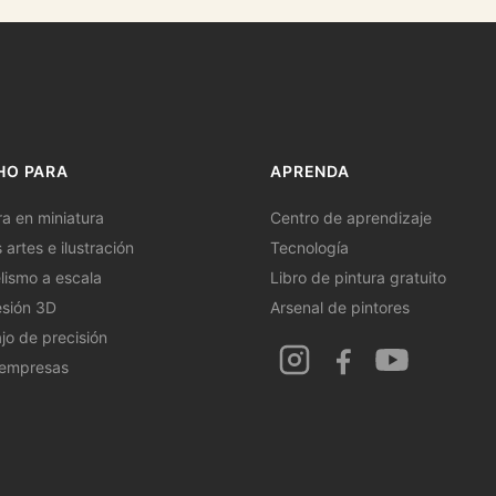
HO PARA
APRENDA
ra en miniatura
Centro de aprendizaje
 artes e ilustración
Tecnología
ismo a escala
Libro de pintura gratuito
sión 3D
Arsenal de pintores
jo de precisión
 empresas