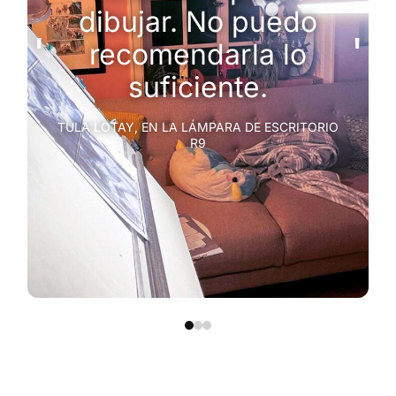
dibujar. No puedo
'
'
recomendarla lo
suficiente.
TULA LOTAY, EN LA LÁMPARA DE ESCRITORIO
R9