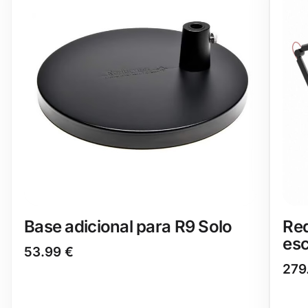
Base adicional para R9 Solo
Re
esc
53.99
€
279