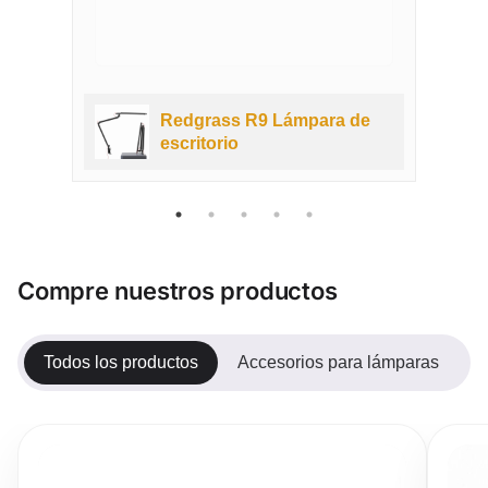
e
Redgrass R9 Lámpara de
escritorio
Compre nuestros productos
Todos los productos
Accesorios para lámparas