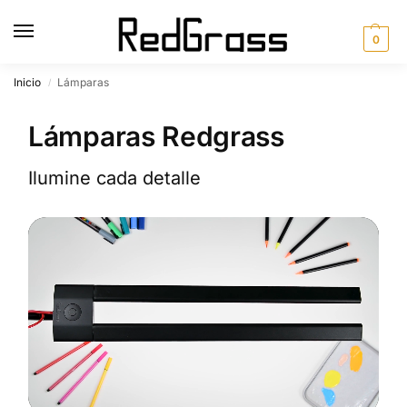
0
Inicio
Lámparas
/
Lámparas Redgrass
Ilumine cada detalle