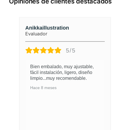
Opiniones de clientes destacados
Anikkaillustration
Co
Evaluador
Ev
5/5
Bien embalado, muy ajustable,
S
fácil instalación, ligero, diseño
d
o
limpio...muy recomendable.
p
Hace 8 meses
H