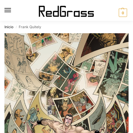
0
Inicio
Frank Quitely
/