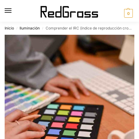
0
Inicio
Iluminación
Comprender el IRC (índice de reproducción cromática)
/
/