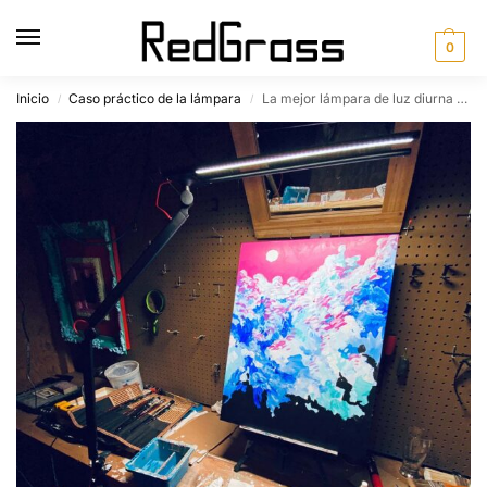
0
Inicio
Caso práctico de la lámpara
La mejor lámpara de luz diurna para artistas
/
/