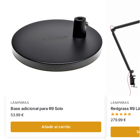
LÁMPARAS
LÁMPARAS
Base adicional para R9 Solo
Redgrass R9 Lá
53.99
€
279.99
€
Añadir al carrito
S