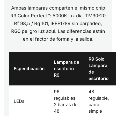
Ambas lámparas comparten el mismo chip
R9 Color Perfect™: 5000K luz día, TM30-20
Rf 98,5 / Rg 101, IEEE1789 sin parpadeo,
RG0 peligro luz azul. Las diferencias están
en el factor de forma y la salida.
R9 Solo
Lámpara de
Lámpara
Especificación
escritorio
de
R9
escritorio
96
48
regulables,
regulable,
LEDs
2 barras de
barra
48
simple