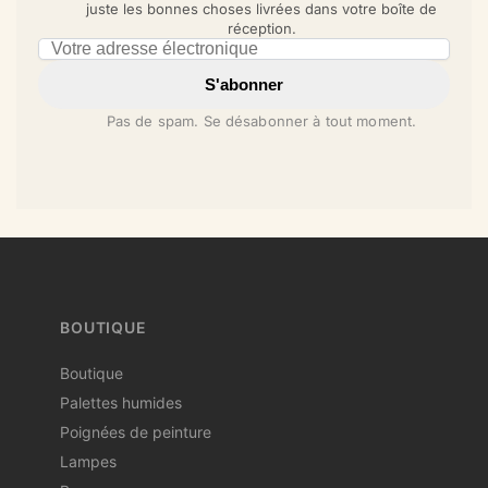
juste les bonnes choses livrées dans votre boîte de
réception.
Email address
S'abonner
Pas de spam. Se désabonner à tout moment.
BOUTIQUE
Boutique
Palettes humides
Poignées de peinture
Lampes