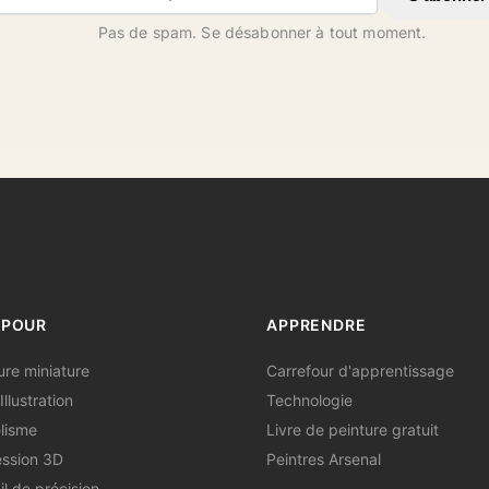
Pas de spam. Se désabonner à tout moment.
 POUR
APPRENDRE
ure miniature
Carrefour d'apprentissage
Illustration
Technologie
lisme
Livre de peinture gratuit
ssion 3D
Peintres Arsenal
il de précision