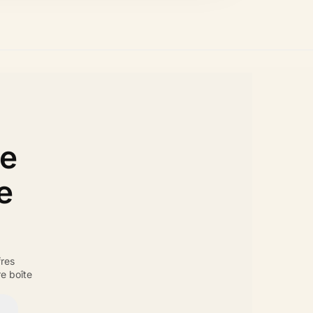
de
e
fres
e boîte