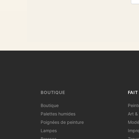
BOUTIQUE
FAIT
Boutique
Peint
Palettes humides
Art & 
Poignées de peinture
Modé
Lampes
Impre
Brosses
Trava