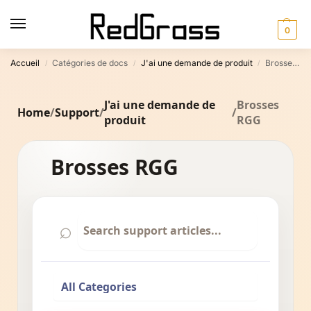
0
Accueil
Catégories de docs
J'ai une demande de produit
Brosses RGG
/
/
/
J'ai une demande de
Brosses
Home
/
Support
/
/
produit
RGG
Brosses RGG
⌕