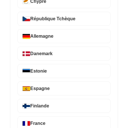
Chypre
République Tchèque
Allemagne
Danemark
Estonie
Espagne
Finlande
France