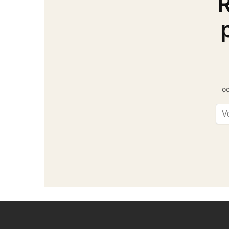
R
oc
Ema