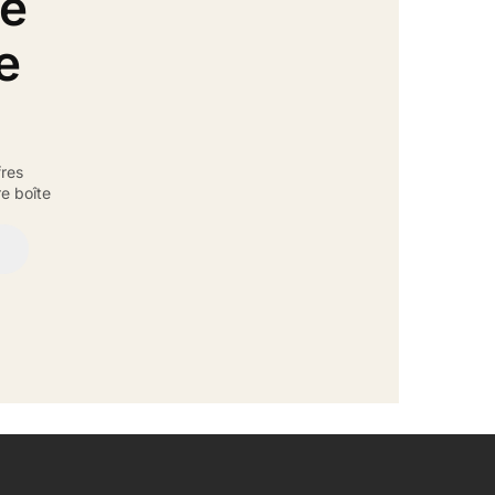
de
e
fres
e boîte