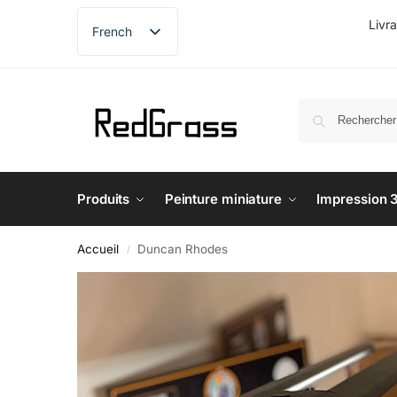
Livr
French
English
German
Spanish
Produits
Peinture miniature
Impression 
Accueil
Duncan Rhodes
/