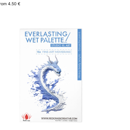
rom
4.50
€