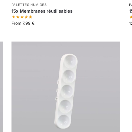
PALETTES HUMIDES
P
15x Membranes réutilisables
1
From
7.99
€
1