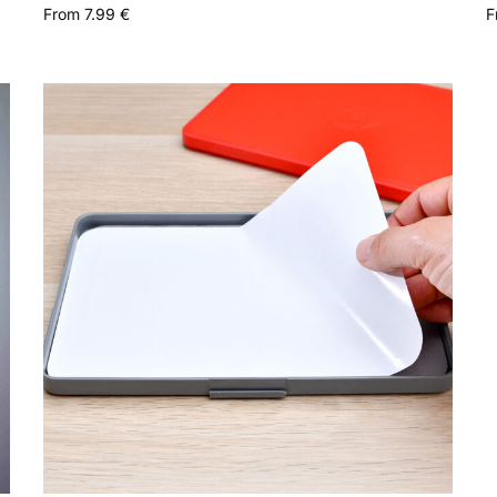
From
7.99
€
F