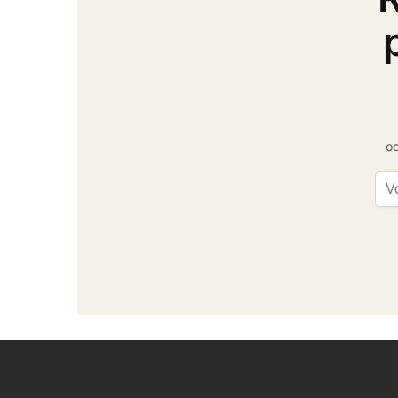
oc
Ema