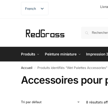
Livr
French
English
German
Spanish
Produits
Peinture miniature
Impression 
Accueil
Produits identifiés “Wet Palettes Accessories”
/
Accessoires pour 
8 résultats af