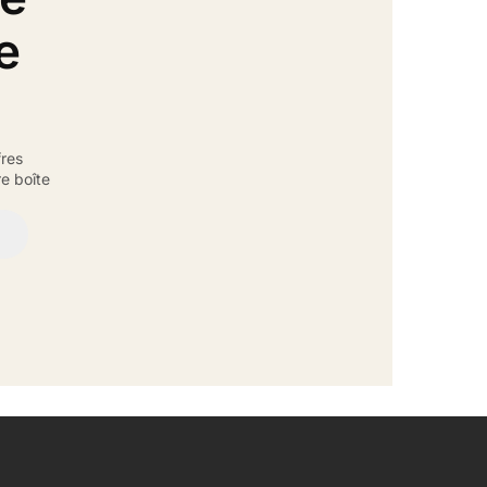
e
fres
e boîte