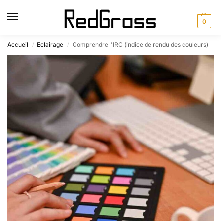
0
Accueil
Eclairage
Comprendre l'IRC (indice de rendu des couleurs)
/
/