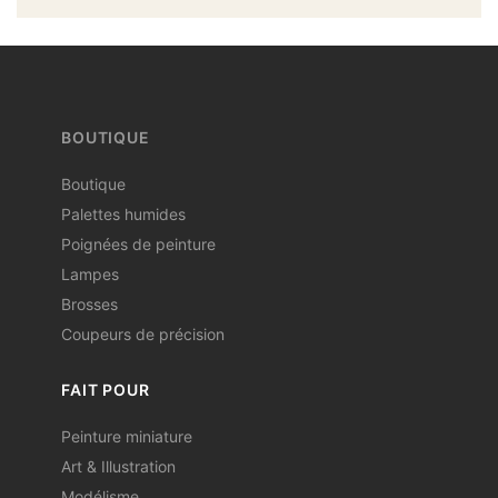
BOUTIQUE
Boutique
Palettes humides
Poignées de peinture
Lampes
Brosses
Coupeurs de précision
FAIT POUR
Peinture miniature
Art & Illustration
Modélisme