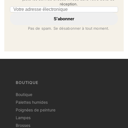
réception.
Email address
S'abonner
Pas de spam. Se désabonner à tout moment.
BOUTIQUE
Boutique
Palettes humides
Poignées de peinture
Lampes
Brosses