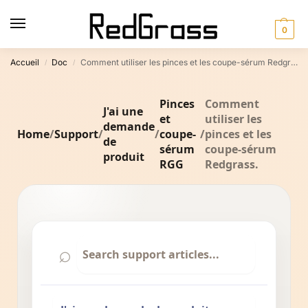
0
Accueil
Doc
Comment utiliser les pinces et les coupe-sérum Redgrass.
/
/
Pinces
Comment
J'ai une
et
utiliser les
demande
Home
/
Support
/
/
coupe-
/
pinces et les
de
sérum
coupe-sérum
produit
RGG
Redgrass.
⌕