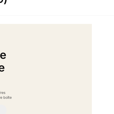
de
e
fres
e boîte