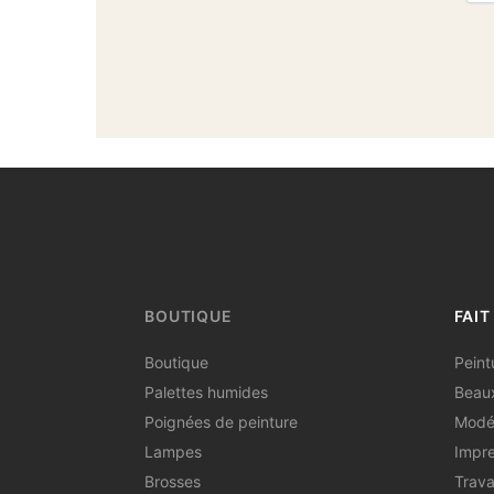
BOUTIQUE
FAIT
Boutique
Peint
Palettes humides
Beaux
Poignées de peinture
Modél
Lampes
Impre
Brosses
Trava