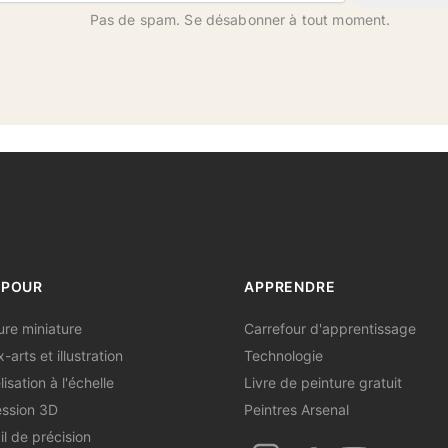
Pas de spam. Se désabonner à tout moment.
 POUR
APPRENDRE
ure miniature
Carrefour d'apprentissage
-arts et illustration
Technologie
isation à l'échelle
Livre de peinture gratuit
ssion 3D
Peintres Arsenal
il de précision